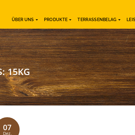
ÜBER UNS
PRODUKTE
TERRASSENBELAG
LE
S: 15KG
07
Dez.