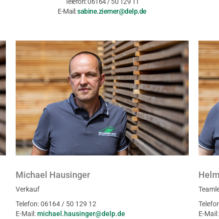
Telefon: 06164 / 50 129 11
E-Mail:
sabine.ziemer@delp.de
Michael Hausinger
Helm
Verkauf
Teamle
Telefon: 06164 / 50 129 12
Telefo
E-Mail:
michael.hausinger@delp.de
E-Mail