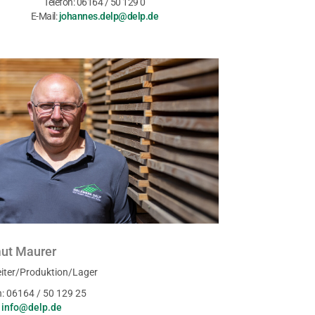
Telefon: 06164 / 50 129 0
E-Mail:
johannes.delp@delp.de
ut Maurer
iter/Produktion/Lager
n: 06164 / 50 129 25
:
info@delp.de