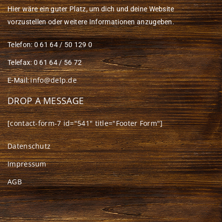
Hier wäre ein guter Platz, um dich und deine Website
vorzustellen oder weitere Informationen anzugeben.
Telefon: 0 61 64 / 50 129 0
Telefax: 0 61 64 / 56 72
info@delp.de
E-Mail:
DROP A MESSAGE
[contact-form-7 id="541" title="Footer Form"]
Datenschutz
Impressum
AGB